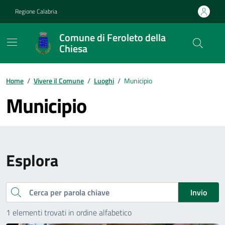
Vai ai contenuti
Vai al footer
Regione Calabria
Comune di Feroleto della
Chiesa
Home
/
Vivere il Comune
/
Luoghi
/
Municipio
Municipio
Esplora
Cerca
Invio
1 elementi trovati in ordine alfabetico