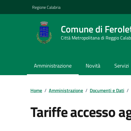
Vai ai contenuti
Vai al footer
Regione Calabria
Comune di Ferolet
Città Metropolitana di Reggio Calab
Amministrazione
Novità
Servizi
Home
/
Amministrazione
/
Documenti e Dati
/
Tariffe accesso agl
Dettagli del documento