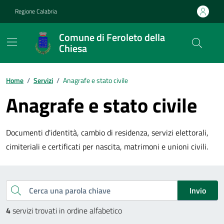
Vai ai contenuti
Vai al footer
Regione Calabria
Comune di Feroleto della
Chiesa
Home
/
Servizi
/
Anagrafe e stato civile
Anagrafe e stato civile
Documenti d'identità, cambio di residenza, servizi elettorali,
cimiteriali e certificati per nascita, matrimoni e unioni civili.
Esplora tutti i servizi
Cerca una parola chiave
Invio
4
servizi trovati in ordine alfabetico