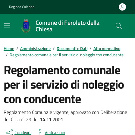
Vai ai contenuti
Vai al footer
Regione Calabria
Comune di Feroleto della
Chiesa
Home
/
Amministrazione
/
Documenti e Dati
/
Atto normativo
/
Regolamento comunale per il servizio di noleggio con conducente
Regolamento comunale
per il servizio di noleggio
con conducente
Dettagli del documento
Regolamento Comunale vigente, approvato con Deliberazione
del C.C. n° 29 del 14.11.2001
Condividi
Vedi azioni