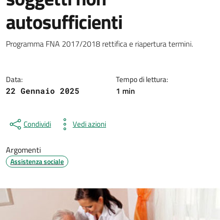
autosufficienti
Dettagli della notizia
Programma FNA 2017/2018 rettifica e riapertura termini.
Data:
Tempo di lettura:
1 min
22 Gennaio 2025
Condividi
Vedi azioni
Argomenti
Assistenza sociale