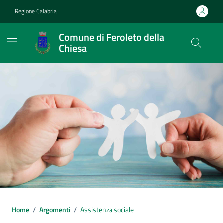
Vai ai contenuti
Vai al footer
Regione Calabria
Comune di Feroleto della
Chiesa
Home
/
Argomenti
/
Assistenza sociale