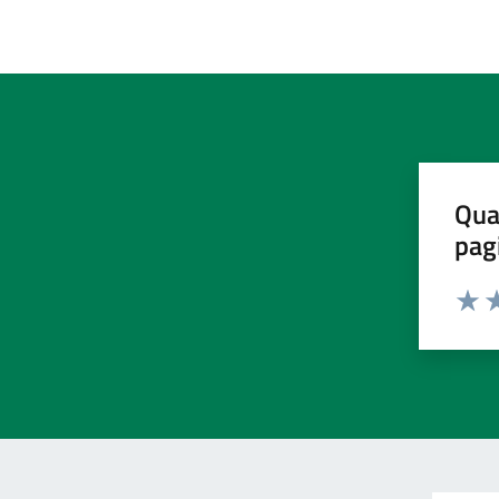
Qua
pag
Valut
Va