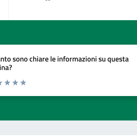
nto sono chiare le informazioni su questa
ina?
a 1 stelle su 5
luta 2 stelle su 5
Valuta 3 stelle su 5
Valuta 4 stelle su 5
Valuta 5 stelle su 5