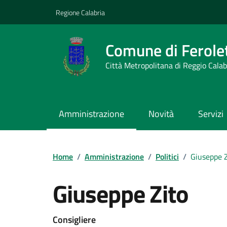
Vai ai contenuti
Vai al footer
Regione Calabria
Comune di Ferolet
Città Metropolitana di Reggio Calab
Amministrazione
Novità
Servizi
Home
/
Amministrazione
/
Politici
/
Giuseppe Z
Giuseppe Zito
Consigliere