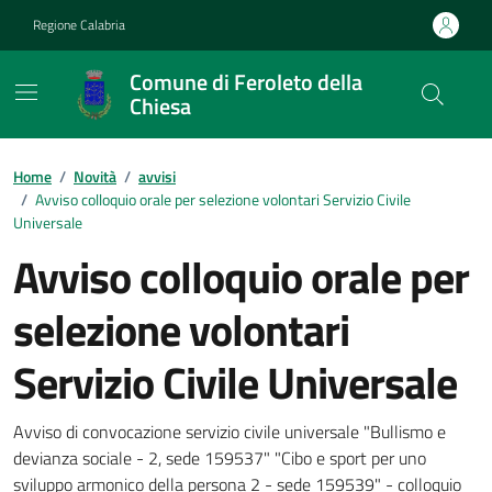
Vai ai contenuti
Vai al footer
Regione Calabria
Comune di Feroleto della
Chiesa
Home
/
Novità
/
avvisi
/
Avviso colloquio orale per selezione volontari Servizio Civile
Universale
Avviso colloquio orale per
selezione volontari
Servizio Civile Universale
Dettagli della notizia
Avviso di convocazione servizio civile universale "Bullismo e
devianza sociale - 2, sede 159537" "Cibo e sport per uno
sviluppo armonico della persona 2 - sede 159539" - colloquio