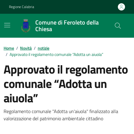
Vai ai contenuti
Vai al footer
Regione Calabria
Comune di Feroleto della
Chiesa
Home
/
Novità
/
notizie
/
Approvato il regolamento comunale “Adotta un aiuola”
Approvato il regolamento
comunale “Adotta un
aiuola”
Dettagli della notizia
Regolamento comunale "Adotta un'aiuola" finalizzato alla
valorizzazione del patrimonio ambientale cittadino