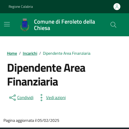
Vai ai contenuti
Vai al footer
Regione Calabria
Comune di Feroleto della
Chiesa
Home
/
Incarichi
/
Dipendente Area Finanziaria
Dipendente Area
Finanziaria
Condividi
Vedi azioni
Pagina aggiornata il 05/02/2025