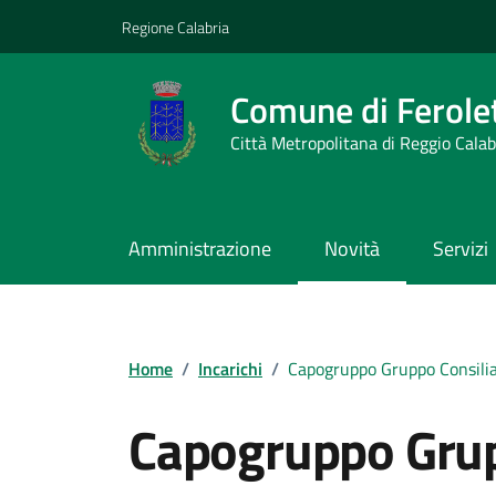
Vai ai contenuti
Vai al footer
Regione Calabria
Comune di Ferolet
Città Metropolitana di Reggio Calab
Amministrazione
Novità
Servizi
Home
/
Incarichi
/
Capogruppo Gruppo Consil
Capogruppo Grup