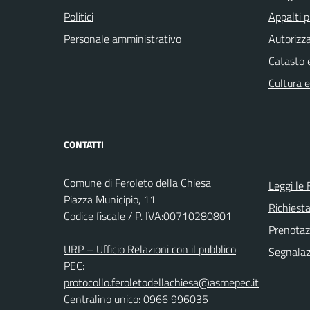
Politici
Appalti p
Personale amministrativo
Autorizza
Catasto e
Cultura 
CONTATTI
Comune di Feroleto della Chiesa
Leggi le
Piazza Municipio, 11
Richiest
Codice fiscale / P. IVA:00710280801
Prenota
URP – Ufficio Relazioni con il pubblico
Segnalazi
PEC:
protocollo.feroletodellachiesa@asmepec.it
Centralino unico: 0966 996035