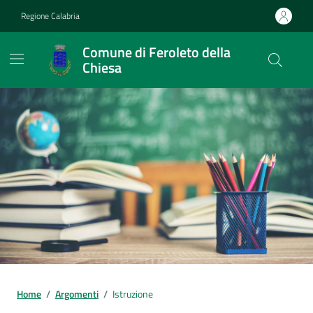
Vai ai contenuti
Vai al footer
Regione Calabria
Comune di Feroleto della
Chiesa
Home
/
Argomenti
/
Istruzione