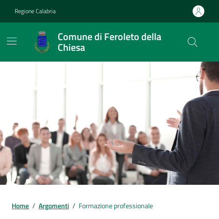
Vai ai contenuti
Vai al footer
Regione Calabria
Comune di Feroleto della
Chiesa
Home
/
Argomenti
/
Formazione professionale